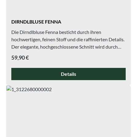
DIRNDLBLUSE FENNA
Die Dirndlbluse Fenna besticht durch ihren
hochwertigen, feinen Stoff und die raffinierten Details.
Der elegante, hochgeschlossene Schnitt wird durch
einen dekorativen Knopf am kunstvoll gestalteten
Regulärer Preis:
59,90 €
Ausschnitt betont und verleiht der Bluse einen
stilvollen, femininen Charakter. Die verspielten
Details
Flügelärmel setzen charmante Akzente und verleihen
der Bluse Leichtigkeit und Eleganz. Ideal als Begleiter
für jedes Dirndl, unterstreicht sie klassische
Trachtenästhetik mit modernen Akzenten.