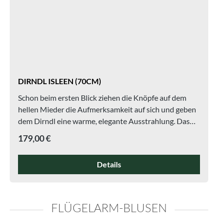
DIRNDL ISLEEN (70CM)
Schon beim ersten Blick ziehen die Knöpfe auf dem
hellen Mieder die Aufmerksamkeit auf sich und geben
dem Dirndl eine warme, elegante Ausstrahlung. Das
restliche Design bleibt bewusst ruhiger im
Regulärer Preis:
179,00 €
Hintergrund: Eine feine Naht führt vom Ausschnitt
über die Brust bis in den Rock und sorgt für eine klare,
Details
unaufdringliche Struktur. Der gerade Ausschnitt wird
zusätzlich durch eine dunklere Naht in Rockfarbe sanft
eingefasst und wirkt dadurch sauber und harmonisch
abgeschlossen. Der Rock zeigt ein leichtes Muster mit
FLÜGELARM-BLUSEN
feinem Glanz, der sich je nach Bewegung verändert,