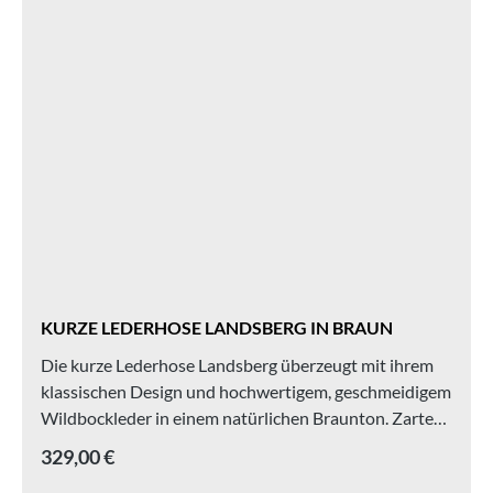
KURZE LEDERHOSE LANDSBERG IN BRAUN
Die kurze Lederhose Landsberg überzeugt mit ihrem
klassischen Design und hochwertigem, geschmeidigem
Wildbockleder in einem natürlichen Braunton. Zarte
Stickereien entlang der Hosenbeine und am Latz
Regulärer Preis:
329,00 €
verleihen ihr eine traditionelle Note mit feinem