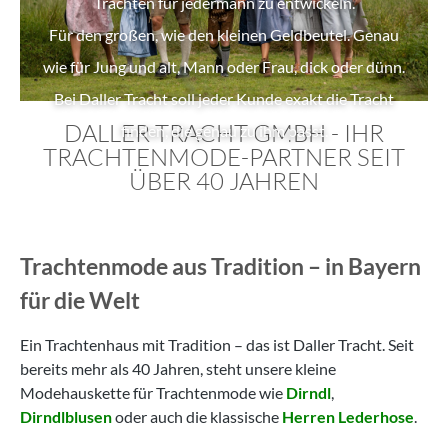
Trachten für jedermann zu entwickeln.
Für den großen, wie den kleinen Geldbeutel. Genau
wie für Jung und alt, Mann oder Frau, dick oder dünn.
Bei Daller Tracht soll jeder Kunde exakt die Tracht
DALLER TRACHT GMBH - IHR
finden, die genau zu ihm passt.
TRACHTENMODE-PARTNER SEIT
ÜBER 40 JAHREN
Trachtenmode aus Tradition – in Bayern
für die Welt
Ein Trachtenhaus mit Tradition – das ist Daller Tracht. Seit
bereits mehr als 40 Jahren, steht unsere kleine
Modehauskette für Trachtenmode wie
Dirndl
,
Dirndlblusen
oder auch die klassische
Herren Lederhose
.