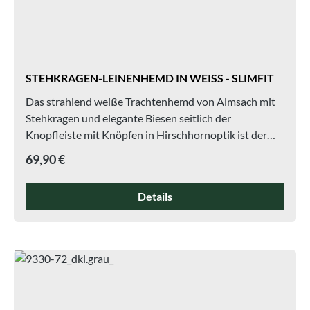
STEHKRAGEN-LEINENHEMD IN WEISS - SLIMFIT
Das strahlend weiße Trachtenhemd von Almsach mit
Stehkragen und elegante Biesen seitlich der
Knopfleiste mit Knöpfen in Hirschhornoptik ist der
perfekte Begleiter zur Krachledernen. Das
Regulärer Preis:
69,90 €
Trachtenhemd aus 100% Leinen mit langen Ärmeln
lässt sich des weiteren auch mit einem Janker oder
Details
einer Trachtenwest sehr schön kombinieren.