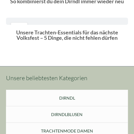
So kombinierst du dein Dirndl immer wieder neu
20
Unsere Trachten-Essentials für das nächste
Mai
Volksfest – 5 Dinge, die nicht fehlen dürfen
Unsere beliebtesten Kategorien
DIRNDL
DIRNDLBLUSEN
TRACHTENMODE DAMEN