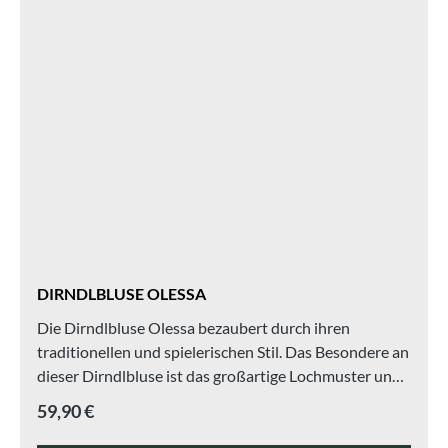
DIRNDLBLUSE OLESSA
Die Dirndlbluse Olessa bezaubert durch ihren
traditionellen und spielerischen Stil. Das Besondere an
dieser Dirndlbluse ist das großartige Lochmuster und
die romantisch verspielten Flügelärmel. Ein
Regulärer Preis:
59,90 €
charmanter V-Ausschnitt schmückt unsere
Dirndlbluse Manuela.