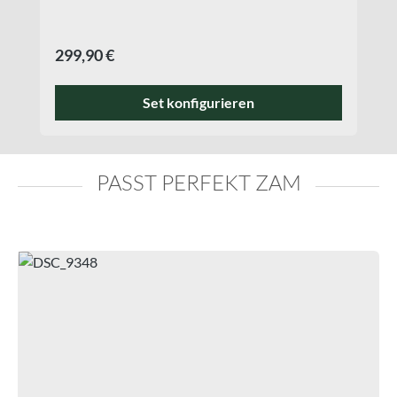
Regulärer Preis:
299,90 €
Set konfigurieren
PASST PERFEKT ZAM