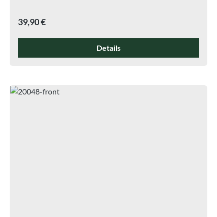
Regulärer Preis:
39,90 €
Details